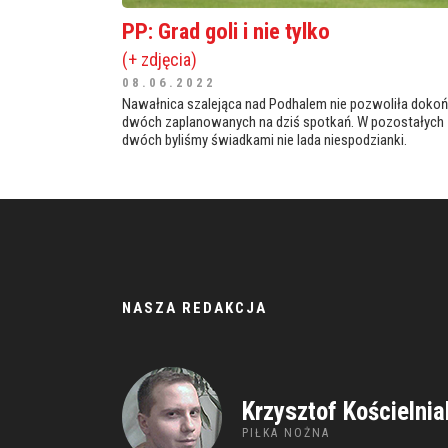
PP: Grad goli i nie tylko
(+ zdjęcia)
08.06.2022
Nawałnica szalejąca nad Podhalem nie pozwoliła doko
dwóch zaplanowanych na dziś spotkań. W pozostałych
dwóch byliśmy świadkami nie lada niespodzianki.
NASZA REDAKCJA
Krzysztof Kościelnia
PIŁKA NOŻNA