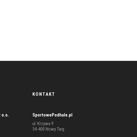
KONTAKT
 o.o.
SportowePodhale.pl
ul. Krzywa 9
Stefan Leśniowski
34-400 Nowy Targ
REDAKTOR NACZELNY