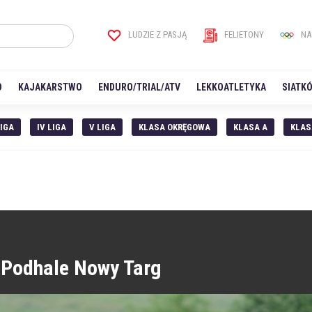
LUDZIE Z PASJĄ
FELIETONY
NA
O
KAJAKARSTWO
ENDURO/TRIAL/ATV
LEKKOATLETYKA
SIATK
LIGA
IV LIGA
V LIGA
KLASA OKRĘGOWA
KLASA A
KLAS
Podhale Nowy Targ