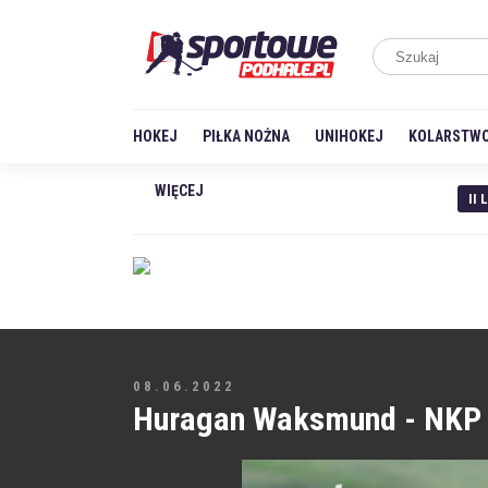
HOKEJ
PIŁKA NOŻNA
UNIHOKEJ
KOLARSTW
WIĘCEJ
II 
08.06.2022
Huragan Waksmund - NKP 