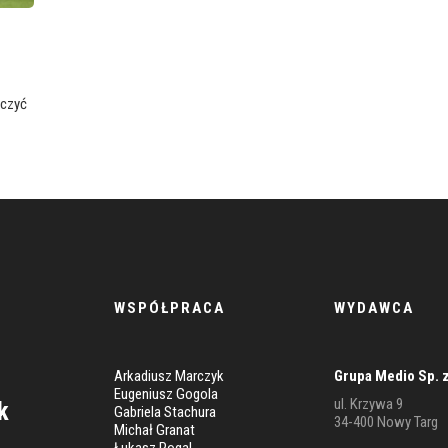
ńczyć
WSPÓŁPRACA
WYDAWCA
Arkadiusz Marczyk
Grupa Medio Sp. z
Eugeniusz Gogola
ul. Krzywa 9
k
Robert Siemek
Gabriela Stachura
34-400 Nowy Targ
Michał Granat
PIŁKA NOŻNA