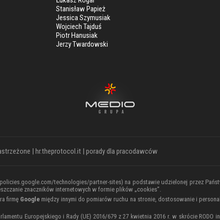
Łukasz Rogal
Stanisław Papież
Jessica Szymusiak
Wojciech Tajduś
Piotr Hanusiak
Jerzy Twardowski
astrzeżone |
hr.theprotocol.it
|
porady dla pracodawców
/policies.google.com/technologies/partner-sites
) na podstawie udzielonej przez Pań
szczanie znaczników internetowych w formie plików „cookies”.
ra firmę
Google
między innymi do pomiarów ruchu na stronie, dostosowanie i personali
 Parlamentu Europejskiego i Rady (UE) 2016/679 z 27 kwietnia 2016 r. w skrócie ROD