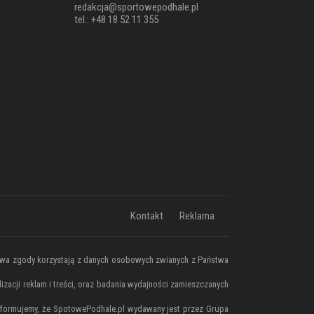
redakcja@sportowepodhale.pl
tel.: +48 18 52 11 355
Kontakt
Reklama
stwa zgody korzystają z danych osobowych zwianych z Państwa
zacji reklam i treści, oraz badania wydajności zamieszczanych
O informujemy, że SpotowePodhale.pl wydawany jest przez Grupa