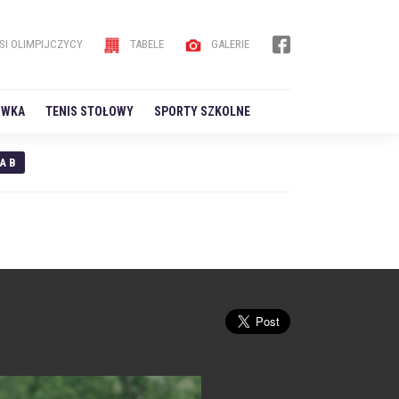
SI OLIMPIJCZYCY
TABELE
GALERIE
ÓWKA
TENIS STOŁOWY
SPORTY SZKOLNE
A B